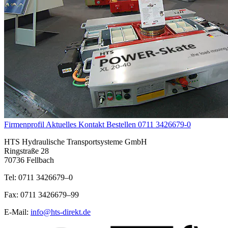
Firmenprofil
Aktuelles
Kontakt
Bestellen
0711 3426679-0
HTS Hydraulische Transportsysteme GmbH
Ringstraße 28
70736 Fellbach
Tel: 0711 3426679–0
Fax: 0711 3426679–99
E-Mail:
info@hts-direkt.de