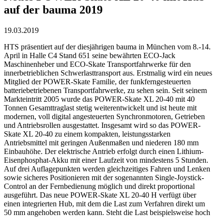
auf der bauma 2019
19.03.2019
HTS präsentiert auf der diesjährigen bauma in München vom 8.-14.
April in Halle C4 Stand 651 seine bewährten ECO-Jack
Maschinenheber und ECO-Skate Transportfahrwerke für den
innerbetrieblichen Schwerlasttransport aus. Erstmalig wird ein neues
Mitglied der POWER-Skate Familie, der funkferngesteuerten
batteriebetriebenen Transportfahrwerke, zu sehen sein. Seit seinem
Markteintritt 2005 wurde das POWER-Skate XL 20-40 mit 40
Tonnen Gesamttraglast stetig weiterentwickelt und ist heute mit
modernen, voll digital angesteuerten Synchronmotoren, Getrieben
und Antriebsrollen ausgestattet. Insgesamt wird so das POWER-
Skate XL 20-40 zu einem kompakten, leistungsstarken
Antriebsmittel mit geringen Außenmaßen und niederen 180 mm
Einbauhöhe. Der elektrische Antrieb erfolgt durch einen Lithium-
Eisenphosphat-Akku mit einer Laufzeit von mindestens 5 Stunden.
Auf drei Auflagepunkten werden gleichzeitiges Fahren und Lenken
sowie sicheres Positionieren mit der sogenannten Single-Joystick-
Control an der Fernbedienung möglich und direkt proportional
ausgeführt. Das neue POWER-Skate XL 20-40 H verfügt über
einen integrierten Hub, mit dem die Last zum Verfahren direkt um
50 mm angehoben werden kann. Steht die Last beispielsweise hoch